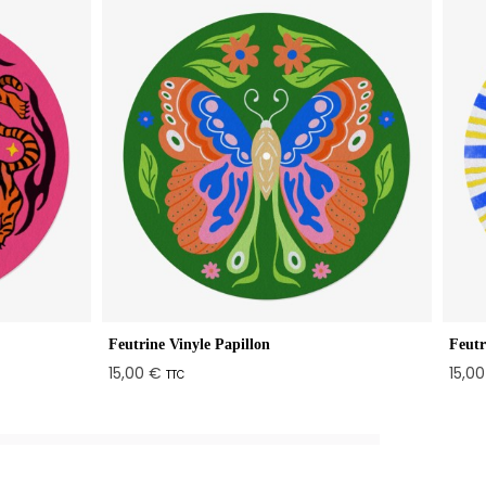
Feutrine Vinyle Papillon
Feutr
15,00 €
15,0
TTC