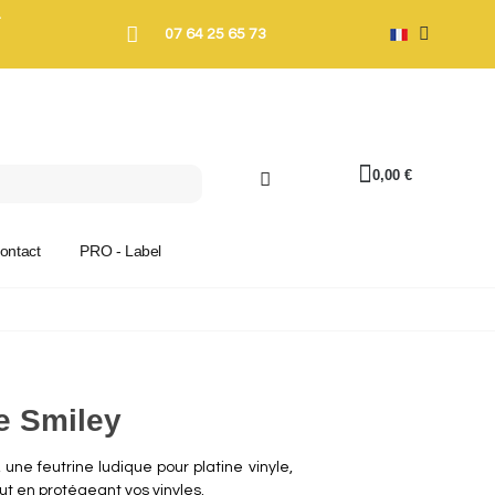
T
07 64 25 65 73
0,00 €
ontact
PRO - Label
le Smiley
 une feutrine ludique pour platine vinyle,
ut en protégeant vos vinyles.