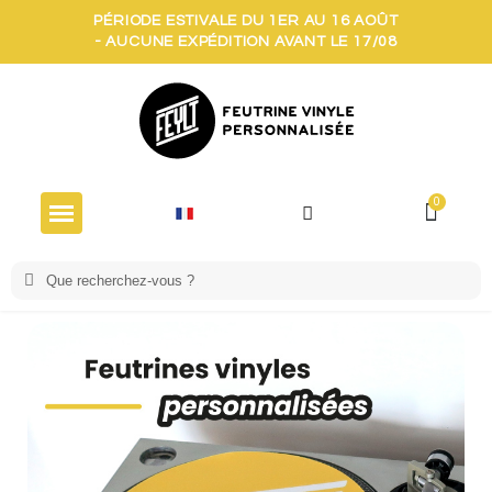
PÉRIODE ESTIVALE DU 1ER AU 16 AOÛT
- AUCUNE EXPÉDITION AVANT LE 17/08