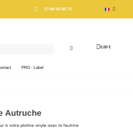
T
07 64 25 65 73
0,00 €
ontact
PRO - Label
le Autruche
 à votre platine vinyle avec la feutrine