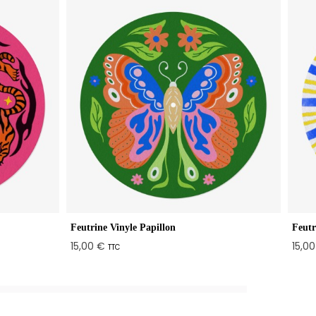
Feutrine Vinyle Papillon
Feutr
15,00 €
15,0
TTC