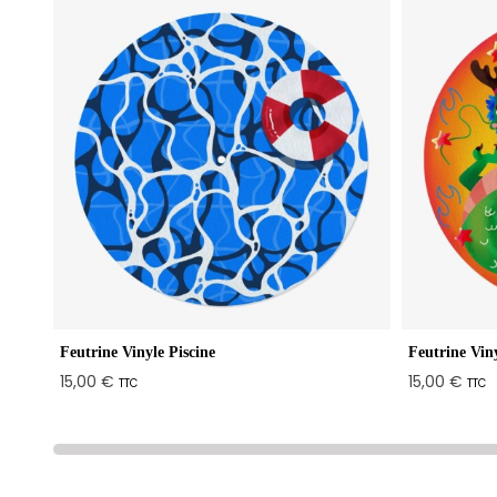
Feutrine Vinyle Piscine
Feutrine Vin
15,00 €
15,00 €
TTC
TTC