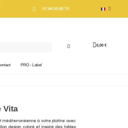
T
07 64 25 65 73
0,00 €
ontact
PRO - Label
 Vita
t méditerranéenne à votre platine avec
. Son design coloré et inspiré des tables