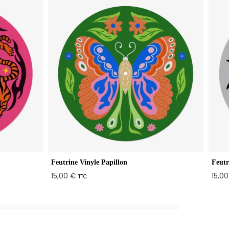
Feutrine Vinyle Papillon
Feutr
15,00 €
15,0
TTC