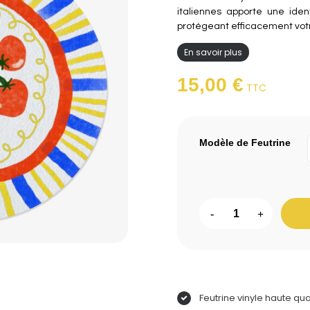
italiennes apporte une ident
protégeant efficacement vot
En savoir plus
15,00 €
TTC
Modèle de Feutrine
-
+
Feutrine vinyle haute qua