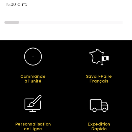
15,00 €
TTC
Commande
Savoir-Faire
à l'unité
Français
Personnalisation
Expédition
en Ligne
Rapide